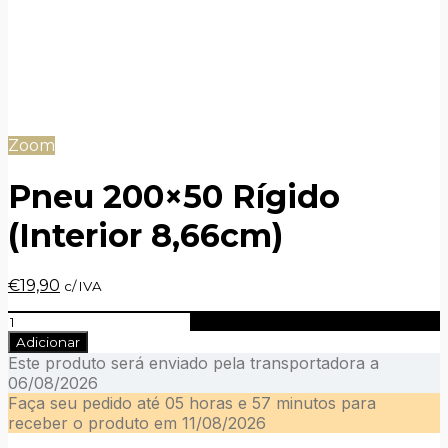
Zoom
Pneu 200×50 Rígido
(Interior 8,66cm)
O
O
€
19,90
c/ IVA
preço
preço
Quantidade
original
atual
de
era:
é:
Adicionar
Pneu
€22,90.
€19,90.
Este produto será enviado pela transportadora a
200x50
06/08/2026
Rígido
Faça seu pedido até
05 horas e 57 minutos
para
(Interior
receber o produto em
11/08/2026
8,66cm)