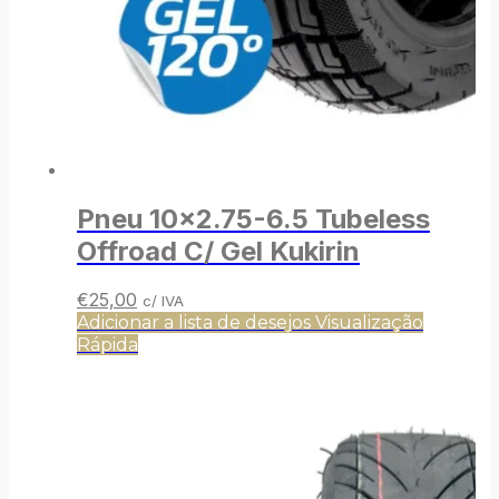
Pneu 10×2.75-6.5 Tubeless
Offroad C/ Gel Kukirin
O
O
€
25,00
c/ IVA
preço
preço
Adicionar a lista de desejos
Visualização
original
atual
Rápida
era:
é:
€30,00.
€25,00.