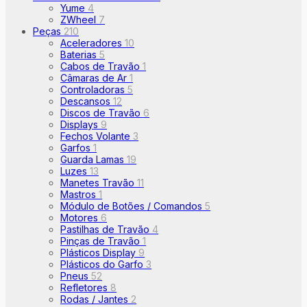
Yume
4
ZWheel
7
Peças
210
Aceleradores
10
Baterias
5
Cabos de Travão
1
Câmaras de Ar
1
Controladoras
5
Descansos
12
Discos de Travão
6
Displays
9
Fechos Volante
3
Garfos
1
Guarda Lamas
19
Luzes
13
Manetes Travão
11
Mastros
1
Módulo de Botões / Comandos
5
Motores
6
Pastilhas de Travão
4
Pinças de Travão
1
Plásticos Display
9
Plásticos do Garfo
3
Pneus
52
Refletores
8
Rodas / Jantes
2