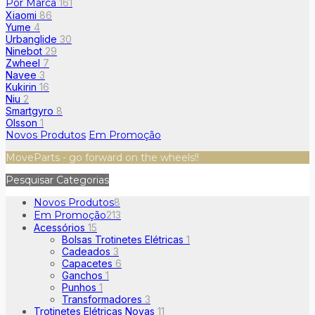
Por Marca
161
Xiaomi
86
Yume
4
Urbanglide
30
Ninebot
29
Zwheel
7
Navee
3
Kukirin
16
Niu
2
Smartgyro
8
Olsson
1
Novos Produtos
Em Promoção
MoveParts - go forward on the wheels!!
Pesquisar Categorias
Novos Produtos
8
Em Promoção
213
Acessórios
15
Bolsas Trotinetes Elétricas
1
Cadeados
3
Capacetes
6
Ganchos
1
Punhos
1
Transformadores
3
Trotinetes Elétricas Novas
11