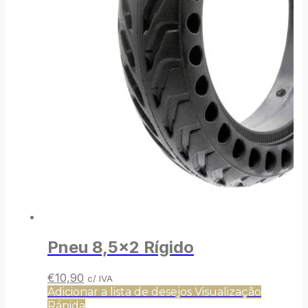
Pneu 8,5×2 Rígido
O
O
€
10,90
c/ IVA
preço
preço
Adicionar a lista de desejos
Visualização
original
atual
Rápida