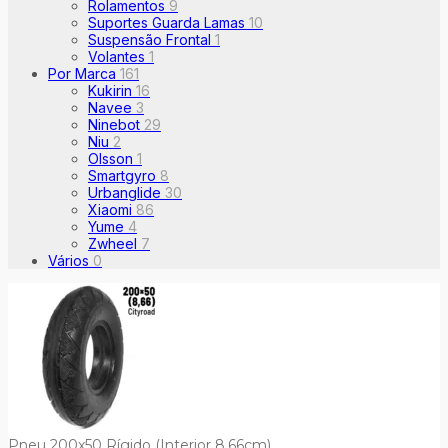
Rolamentos
9
Suportes Guarda Lamas
10
Suspensão Frontal
1
Volantes
1
Por Marca
161
Kukirin
16
Navee
3
Ninebot
29
Niu
2
Olsson
1
Smartgyro
8
Urbanglide
30
Xiaomi
86
Yume
4
Zwheel
7
Vários
0
Pneu 200x50 Rígido (Interior 8,66cm)