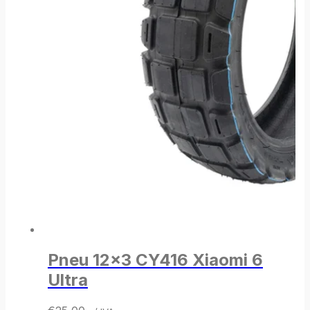
Pneu 12×3 CY416 Xiaomi 6
Ultra