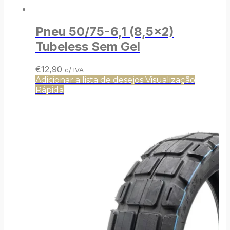
Pneu 50/75-6,1 (8,5×2)
Tubeless Sem Gel
O
O
€
12,90
c/ IVA
preço
preço
Adicionar a lista de desejos
Visualização
original
atual
Rápida
era:
é:
€14,90.
€12,90.