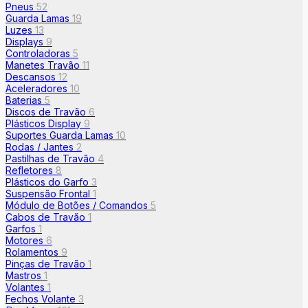
Pneus
52
Guarda Lamas
19
Luzes
13
Displays
9
Controladoras
5
Manetes Travão
11
Descansos
12
Aceleradores
10
Baterias
5
Discos de Travão
6
Plásticos Display
9
Suportes Guarda Lamas
10
Rodas / Jantes
2
Pastilhas de Travão
4
Refletores
8
Plásticos do Garfo
3
Suspensão Frontal
1
Módulo de Botões / Comandos
5
Cabos de Travão
1
Garfos
1
Motores
6
Rolamentos
9
Pinças de Travão
1
Mastros
1
Volantes
1
Fechos Volante
3