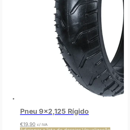
Pneu 9×2,125 Rígido
O
O
€
19,90
c/ IVA
preço
preço