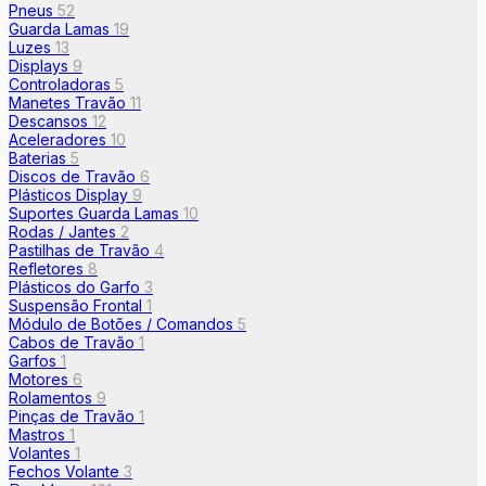
Pneus
52
Guarda Lamas
19
Luzes
13
Displays
9
Controladoras
5
Manetes Travão
11
Descansos
12
Aceleradores
10
Baterias
5
Discos de Travão
6
Plásticos Display
9
Suportes Guarda Lamas
10
Rodas / Jantes
2
Pastilhas de Travão
4
Refletores
8
Plásticos do Garfo
3
Suspensão Frontal
1
Módulo de Botões / Comandos
5
Cabos de Travão
1
Garfos
1
Motores
6
Rolamentos
9
Pinças de Travão
1
Mastros
1
Volantes
1
Fechos Volante
3