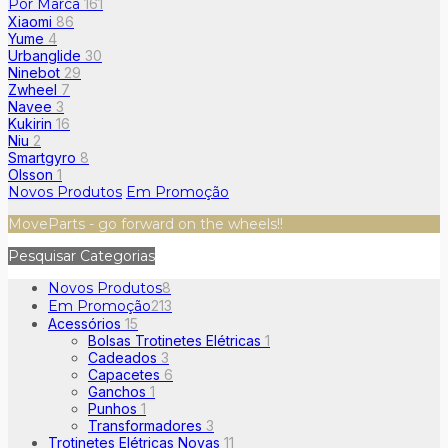
Por Marca
161
Xiaomi
86
Yume
4
Urbanglide
30
Ninebot
29
Zwheel
7
Navee
3
Kukirin
16
Niu
2
Smartgyro
8
Olsson
1
Novos Produtos
Em Promoção
MoveParts - go forward on the wheels!!
Pesquisar Categorias
Novos Produtos
8
Em Promoção
213
Acessórios
15
Bolsas Trotinetes Elétricas
1
Cadeados
3
Capacetes
6
Ganchos
1
Punhos
1
Transformadores
3
Trotinetes Elétricas Novas
11