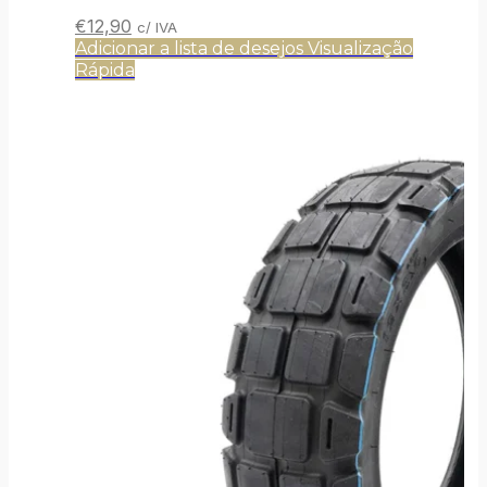
O
O
€
12,90
c/ IVA
preço
preço
Adicionar a lista de desejos
Visualização
original
atual
Rápida
era:
é:
€14,90.
€12,90.