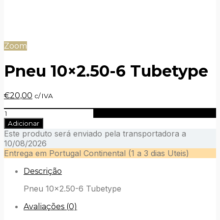
Zoom
Pneu 10×2.50-6 Tubetype
O
O
€
20,00
c/ IVA
preço
preço
Quantidade
original
atual
de
era:
é:
Adicionar
Pneu
€25,00.
€20,00.
Este produto será enviado pela transportadora a
10x2.50-
10/08/2026
6
Entrega em Portugal Continental (1 a 3 dias Uteis)
Tubetype
Descrição
Pneu 10×2.50-6 Tubetype
Avaliações (0)