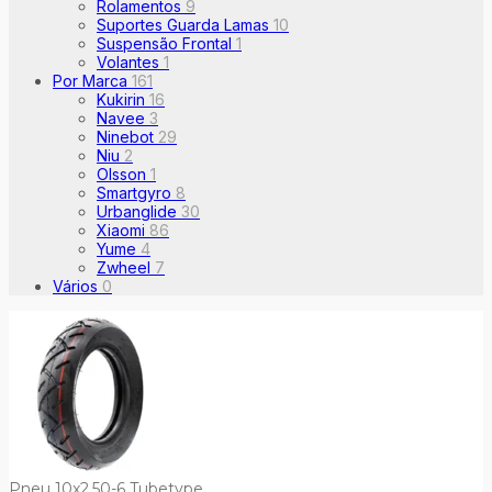
Rolamentos
9
Suportes Guarda Lamas
10
Suspensão Frontal
1
Volantes
1
Por Marca
161
Kukirin
16
Navee
3
Ninebot
29
Niu
2
Olsson
1
Smartgyro
8
Urbanglide
30
Xiaomi
86
Yume
4
Zwheel
7
Vários
0
Pneu 10x2.50-6 Tubetype