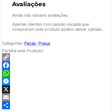
Avaliações
Ainda não existem avaliações.
Apenas clientes com sessão iniciada que
compraram este produto podem deixar opinião.
Categorias:
Peças
,
Pneus
Partilha este Produto!
Copy
Link
Facebook
WhatsApp
Messenger
X
Email