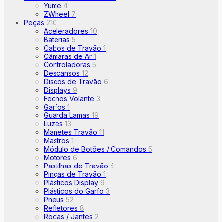
Yume
4
ZWheel
7
Peças
210
Aceleradores
10
Baterias
5
Cabos de Travão
1
Câmaras de Ar
1
Controladoras
5
Descansos
12
Discos de Travão
6
Displays
9
Fechos Volante
3
Garfos
1
Guarda Lamas
19
Luzes
13
Manetes Travão
11
Mastros
1
Módulo de Botões / Comandos
5
Motores
6
Pastilhas de Travão
4
Pinças de Travão
1
Plásticos Display
9
Plásticos do Garfo
3
Pneus
52
Refletores
8
Rodas / Jantes
2