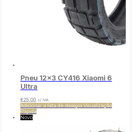
Pneu 12×3 CY416 Xiaomi 6
Ultra
O
O
€
25,00
c/ IVA
preço
preço
Adicionar a lista de desejos
Visualização
original
atual
Rápida
era:
é:
Novo
€28,00.
€25,00.