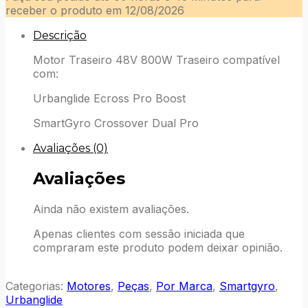
800W
receber o produto em
12/08/2026
Urbanglide
|
Descrição
Smartgyro
Motor Traseiro 48V 800W Traseiro compatível
com:
Urbanglide Ecross Pro Boost
SmartGyro Crossover Dual Pro
Avaliações (0)
Avaliações
Ainda não existem avaliações.
Apenas clientes com sessão iniciada que
compraram este produto podem deixar opinião.
Categorias:
Motores
,
Peças
,
Por Marca
,
Smartgyro
,
Urbanglide