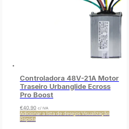
Controladora 48V-21A Motor
Traseiro Urbanglide Ecross
Pro Boost
O
O
€
40,90
c/ IVA
preço
preço
Adicionar a lista de desejos
Visualização
original
atual
Rápida
era:
é: