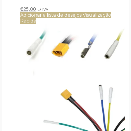
O
O
€
25,00
c/ IVA
preço
preço
Adicionar a lista de desejos
Visualização
original
atual
Rápida
era:
é:
€30,00.
€25,00.