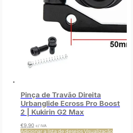
Pinça de Travão Direita
Urbanglide Ecross Pro Boost
2 | Kukirin G2 Max
O
O
€
9,90
c/ IVA
preço
preço
Adicionar a lista de desejos
Visualização