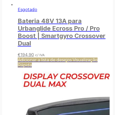
Esgotado
Bateria 48V 13A para
Urbanglide Ecross Pro / Pro
Boost | Smartgyro Crossover
Dual
O
O
€
194,90
c/ IVA
preço
preço
Adicionar a lista de desejos
Visualização
original
atual
Rápida
era:
é:
€198,90.
€194,90.