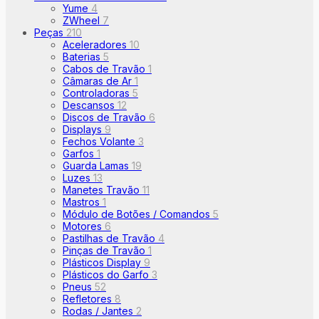
Yume
4
ZWheel
7
Peças
210
Aceleradores
10
Baterias
5
Cabos de Travão
1
Câmaras de Ar
1
Controladoras
5
Descansos
12
Discos de Travão
6
Displays
9
Fechos Volante
3
Garfos
1
Guarda Lamas
19
Luzes
13
Manetes Travão
11
Mastros
1
Módulo de Botões / Comandos
5
Motores
6
Pastilhas de Travão
4
Pinças de Travão
1
Plásticos Display
9
Plásticos do Garfo
3
Pneus
52
Refletores
8
Rodas / Jantes
2