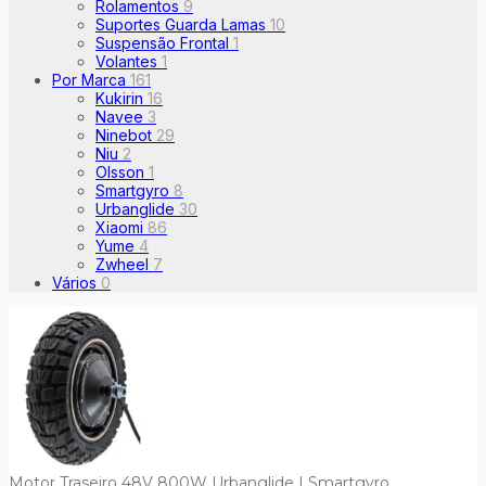
Rolamentos
9
Suportes Guarda Lamas
10
Suspensão Frontal
1
Volantes
1
Por Marca
161
Kukirin
16
Navee
3
Ninebot
29
Niu
2
Olsson
1
Smartgyro
8
Urbanglide
30
Xiaomi
86
Yume
4
Zwheel
7
Vários
0
Motor Traseiro 48V 800W Urbanglide | Smartgyro