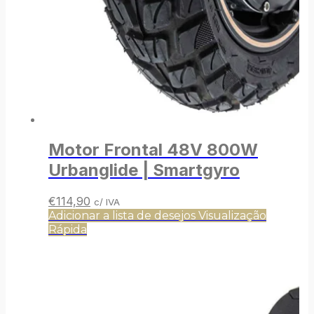
Motor Frontal 48V 800W
Urbanglide | Smartgyro
O
O
€
114,90
c/ IVA
preço
preço
Adicionar a lista de desejos
Visualização
original
atual
Rápida
era:
é:
€119,90.
€114,90.