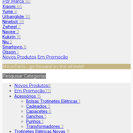
Por Marca
161
Xiaomi
86
Yume
4
Urbanglide
30
Ninebot
29
Zwheel
7
Navee
3
Kukirin
16
Niu
2
Smartgyro
8
Olsson
1
Novos Produtos
Em Promoção
MoveParts - go forward on the wheels!!
Pesquisar Categorias
Novos Produtos
8
Em Promoção
213
Acessórios
15
Bolsas Trotinetes Elétricas
1
Cadeados
3
Capacetes
6
Ganchos
1
Punhos
1
Transformadores
3
Trotinetes Elétricas Novas
11