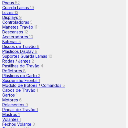
Pneus
52
Guarda Lamas
19
Luzes
13
Displays
9
Controladoras
5
Manetes Travão
11
Descansos
12
Aceleradores
10
Baterias
5
Discos de Travão
6
Plásticos Display
9
Suportes Guarda Lamas
10
Rodas / Jantes
2
Pastilhas de Travão
4
Refletores
8
Plásticos do Garfo
3
Suspensão Frontal
1
Módulo de Botões / Comandos
5
Cabos de Travão
1
Garfos
1
Motores
6
Rolamentos
9
Pinças de Travão
1
Mastros
1
Volantes
1
Fechos Volante
3