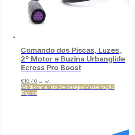
Comando dos Piscas, Luzes,
2º Motor e Buzina Urbanglide
Ecross Pro Boost
O
O
€
10,40
c/ IVA
preço
preço
Adicionar a lista de desejos
Visualização
original
atual
Rápida
era:
é:
€12,90.
€10,40.