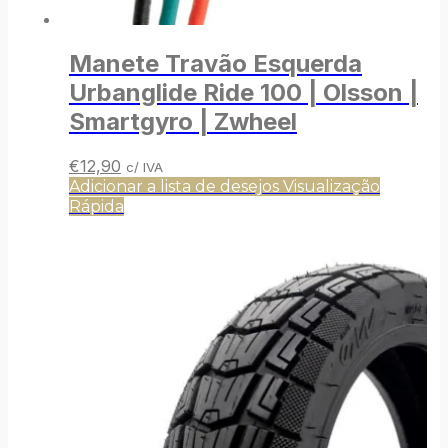
Manete Travão Esquerda
Urbanglide Ride 100 | Olsson |
Smartgyro | Zwheel
O
O
€
12,90
c/ IVA
preço
preço
Adicionar a lista de desejos
Visualização
original
atual
Rápida
era:
é:
€14,90.
€12,90.