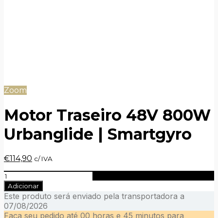
Zoom
Motor Traseiro 48V 800W
Urbanglide | Smartgyro
O
O
€
114,90
c/ IVA
preço
preço
Quantidade
original
atual
de
era:
é:
Adicionar
Motor
€119,90.
€114,90.
Este produto será enviado pela transportadora a
Traseiro
07/08/2026
48V
Faça seu pedido até
00 horas e 45 minutos
para