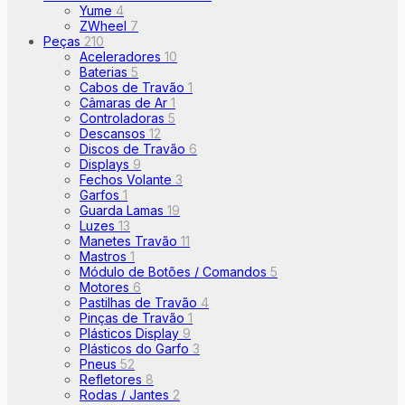
Yume
4
ZWheel
7
Peças
210
Aceleradores
10
Baterias
5
Cabos de Travão
1
Câmaras de Ar
1
Controladoras
5
Descansos
12
Discos de Travão
6
Displays
9
Fechos Volante
3
Garfos
1
Guarda Lamas
19
Luzes
13
Manetes Travão
11
Mastros
1
Módulo de Botões / Comandos
5
Motores
6
Pastilhas de Travão
4
Pinças de Travão
1
Plásticos Display
9
Plásticos do Garfo
3
Pneus
52
Refletores
8
Rodas / Jantes
2