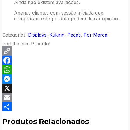
Ainda não existem avaliações.
Apenas clientes com sessão iniciada que
compraram este produto podem deixar opinião.
Categorias:
Displays
,
Kukirin
,
Peças
,
Por Marca
Partilha este Produto!
Copy
Link
Facebook
WhatsApp
Messenger
X
Email
Compartilhar
Produtos Relacionados