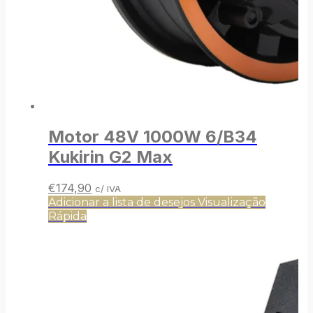
Motor 48V 1000W 6/B34
Kukirin G2 Max
O
O
€
174,90
c/ IVA
preço
preço
Adicionar a lista de desejos
Visualização
original
atual
Rápida
era:
é:
€176,90.
€174,90.