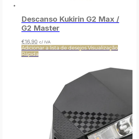
Descanso Kukirin G2 Max /
G2 Master
O
O
€
16,90
c/ IVA
preço
preço
Adicionar a lista de desejos
Visualização
original
atual
Rápida
era:
é:
€18,90.
€16,90.