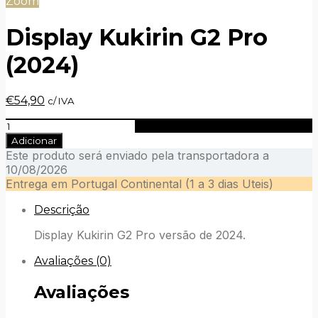
Zoom
Display Kukirin G2 Pro
(2024)
O
O
€
54,90
c/ IVA
preço
preço
Quantidade
original
atual
de
era:
é:
Adicionar
Display
€56,90.
€54,90.
Este produto será enviado pela transportadora a
Kukirin
10/08/2026
G2
Entrega em Portugal Continental (1 a 3 dias Uteis)
Pro
(2024)
Descrição
Display Kukirin G2 Pro versão de 2024.
Avaliações (0)
Avaliações