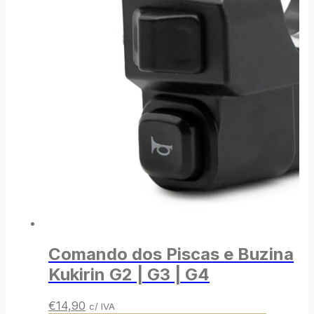
Comando dos Piscas e Buzina
Kukirin G2 | G3 | G4
O
O
€
14,90
c/ IVA