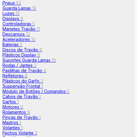
Pneus
52
Guarda Lamas
19
Luzes
13
Displays
9
Controladoras
5
Manetes Travão
11
Descansos
12
Aceleradores
10
Baterias
5
Discos de Travão
6
Plásticos Display
9
Suportes Guarda Lamas
10
Rodas / Jantes
2
Pastilhas de Travão
4
Refletores
8
Plásticos do Garfo
3
Suspensão Frontal
1
Módulo de Botões / Comandos
5
Cabos de Travão
1
Garfos
1
Motores
6
Rolamentos
9
Pinças de Travão
1
Mastros
1
Volantes
1
Fechos Volante
3