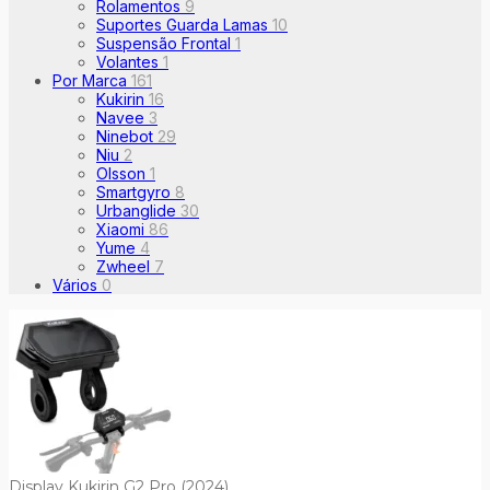
Rolamentos
9
Suportes Guarda Lamas
10
Suspensão Frontal
1
Volantes
1
Por Marca
161
Kukirin
16
Navee
3
Ninebot
29
Niu
2
Olsson
1
Smartgyro
8
Urbanglide
30
Xiaomi
86
Yume
4
Zwheel
7
Vários
0
Display Kukirin G2 Pro (2024)