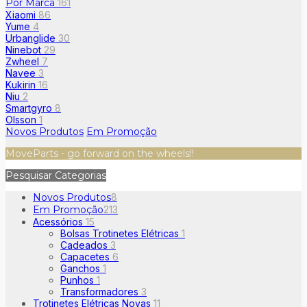
Por Marca
161
Xiaomi
86
Yume
4
Urbanglide
30
Ninebot
29
Zwheel
7
Navee
3
Kukirin
16
Niu
2
Smartgyro
8
Olsson
1
Novos Produtos
Em Promoção
MoveParts - go forward on the wheels!!
Pesquisar Categorias
Novos Produtos
8
Em Promoção
213
Acessórios
15
Bolsas Trotinetes Elétricas
1
Cadeados
3
Capacetes
6
Ganchos
1
Punhos
1
Transformadores
3
Trotinetes Elétricas Novas
11