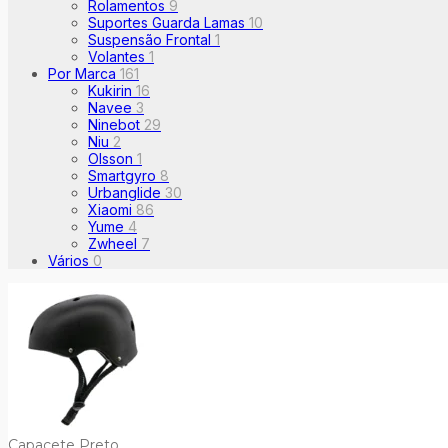
Rolamentos
9
Suportes Guarda Lamas
10
Suspensão Frontal
1
Volantes
1
Por Marca
161
Kukirin
16
Navee
3
Ninebot
29
Niu
2
Olsson
1
Smartgyro
8
Urbanglide
30
Xiaomi
86
Yume
4
Zwheel
7
Vários
0
Capacete Preto