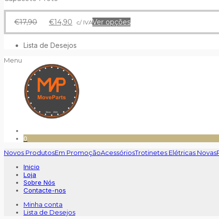
O
O
€
17,90
€
14,90
Ver opções
c/ IVA
preço
preço
original
atual
Lista de Desejos
era:
é:
€17,90.
€14,90.
Menu
0
Novos Produtos
Em Promoção
Acessórios
Trotinetes Elétricas Novas
Inicio
Loja
Sobre Nós
Contacte-nos
Minha conta
Lista de Desejos