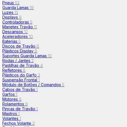
Pneus
52
Guarda Lamas
19
Luzes
13
Displays
9
Controladoras
5
Manetes Travão
11
Descansos
12
Aceleradores
10
Baterias
5
Discos de Travão
6
Plásticos Display
9
Suportes Guarda Lamas
10
Rodas / Jantes
2
Pastilhas de Travão
4
Refletores
8
Plásticos do Garfo
3
Suspensão Frontal
1
Módulo de Botões / Comandos
5
Cabos de Travão
1
Garfos
1
Motores
6
Rolamentos
9
Pinças de Travão
1
Mastros
1
Volantes
1
Fechos Volante
3