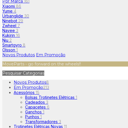
Por Marca
161
Xiaomi
86
Yume
4
Urbanglide
30
Ninebot
29
Zwheel
7
Navee
3
Kukirin
16
Niu
2
Smartgyro
8
Olsson
1
Novos Produtos
Em Promoção
MoveParts - go forward on the wheels!!
Pesquisar Categorias
Novos Produtos
8
Em Promoção
213
Acessórios
15
Bolsas Trotinetes Elétricas
1
Cadeados
3
Capacetes
6
Ganchos
1
Punhos
1
Transformadores
3
Trotinetes Elétricas Novas
11