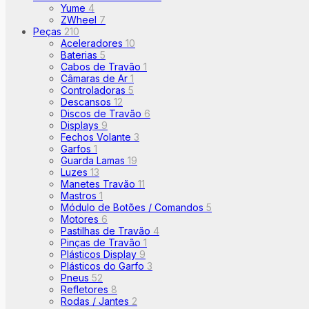
Yume
4
ZWheel
7
Peças
210
Aceleradores
10
Baterias
5
Cabos de Travão
1
Câmaras de Ar
1
Controladoras
5
Descansos
12
Discos de Travão
6
Displays
9
Fechos Volante
3
Garfos
1
Guarda Lamas
19
Luzes
13
Manetes Travão
11
Mastros
1
Módulo de Botões / Comandos
5
Motores
6
Pastilhas de Travão
4
Pinças de Travão
1
Plásticos Display
9
Plásticos do Garfo
3
Pneus
52
Refletores
8
Rodas / Jantes
2